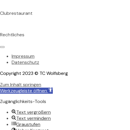
75177 Pforzheim
Clubrestaurant
Tischreservation im Clubrestaurant unter: 07231 155 824
Rechtliches
Impressum
Datenschutz
Copyright 2023 © TC Wolfsberg
Zum Inhalt springen
Werkzeugleiste öffnen
Zugänglichkeits-Tools
Text vergrößern
Text vermindern
Graustufen