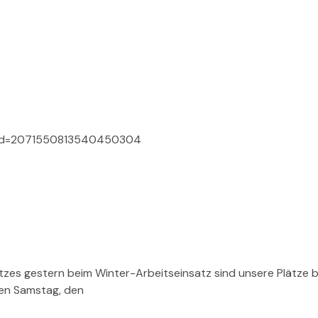
st?id=2071550813540450304
tzes gestern beim Winter-Arbeitseinsatz sind unsere Plätze be
en Samstag, den