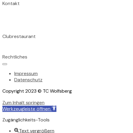
Kontakt
TC Wolfsberg
Wolfsbergallee 43A
75177 Pforzheim
Clubrestaurant
Tischreservation im Clubrestaurant unter: 07231 155 824
Rechtliches
Impressum
Datenschutz
Copyright 2023 © TC Wolfsberg
Zum Inhalt springen
Werkzeugleiste öffnen
Zugänglichkeits-Tools
Text vergrößern