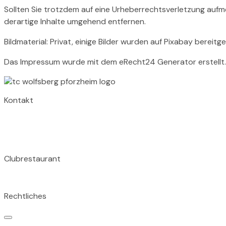
Sollten Sie trotzdem auf eine Urheberrechtsverletzung auf
derartige Inhalte umgehend entfernen.
Bildmaterial: Privat, einige
Bilder wurden auf Pixabay bereitg
Das Impressum wurde mit dem eRecht24 Generator erstellt.
Kontakt
TC Wolfsberg
Wolfsbergallee 43A
75177 Pforzheim
Clubrestaurant
Tischreservation im Clubrestaurant unter: 07231 155 824
Rechtliches