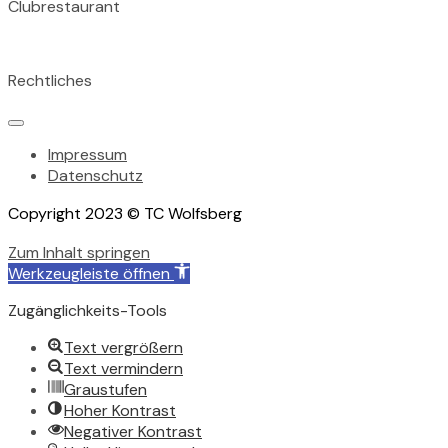
Clubrestaurant
Tischreservation im Clubrestaurant unter: 07231 155 824
Rechtliches
Impressum
Datenschutz
Copyright 2023 © TC Wolfsberg
Zum Inhalt springen
Werkzeugleiste öffnen
Zugänglichkeits-Tools
Text vergrößern
Text vermindern
Graustufen
Hoher Kontrast
Negativer Kontrast