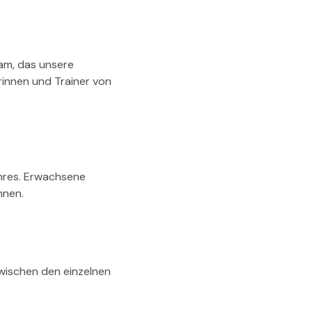
eam, das unsere
rinnen und Trainer von
ahres. Erwachsene
nnen.
wischen den einzelnen