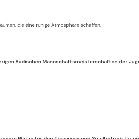
,
sjährigen Badischen Mannschaftsmeisterschaften der Ju
nsere Plätze für den Trainings- und Spielbetrieb für un